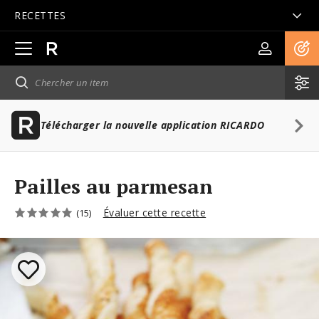
RECETTES
Ouvrir
la
navigation
principale
Télécharger la nouvelle application RICARDO
Pailles au parmesan
Évaluer cette recette
(15)