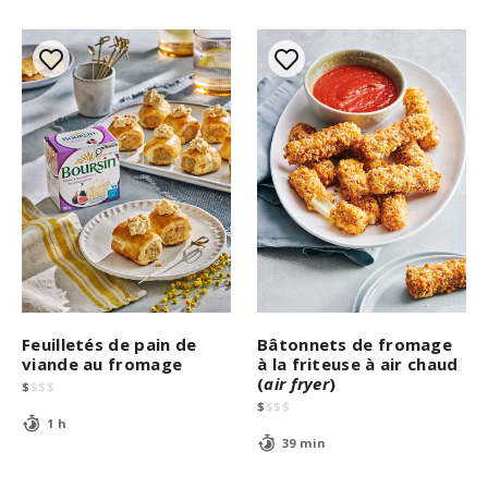
Feuilletés de pain de
Bâtonnets de fromage
viande au fromage
à la friteuse à air chaud
(
air fryer
)
$
$
$
$
$
$
$
$
1 h
39 min