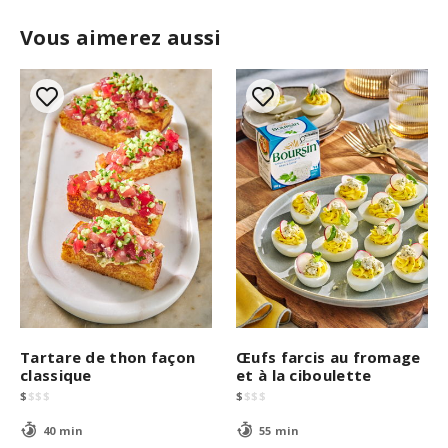
Vous aimerez aussi
Tartare de thon façon
Œufs farcis au fromage
classique
et à la ciboulette
$
$
$
$
$
$
$
$
40 min
55 min