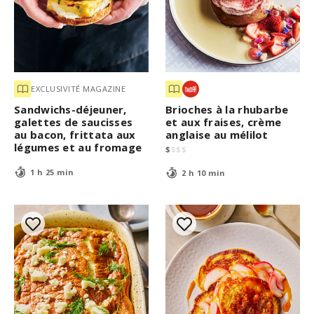
EXCLUSIVITÉ MAGAZINE
Sandwichs-déjeuner,
Brioches à la rhubarbe
galettes de saucisses
et aux fraises, crème
au bacon, frittata aux
anglaise au mélilot
légumes et au fromage
$
$
$
$
1 h 25 min
2 h 10 min