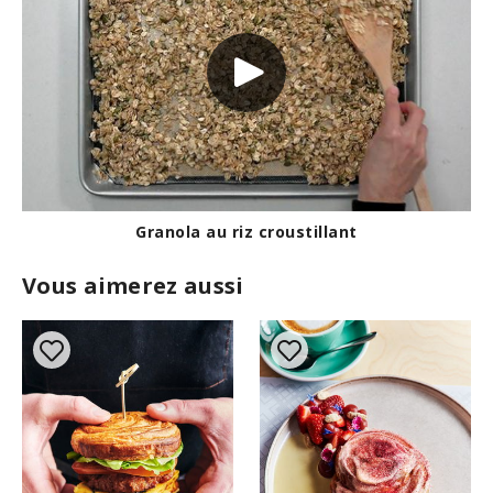
4
2
s
e
c
o
n
d
s
Granola au riz croustillant
Vous aimerez aussi