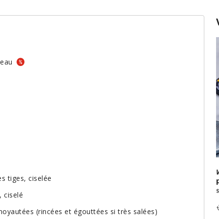
 peau
s tiges, ciselée
, ciselé
énoyautées (rincées et égouttées si très salées)