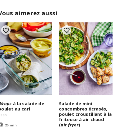
Vous aimerez aussi
Wraps
à la salade de
Salade de mini
poulet au cari
concombres écrasés,
poulet croustillant à la
$
$
$
$
friteuse à air chaud
(
air fryer
)
25 min