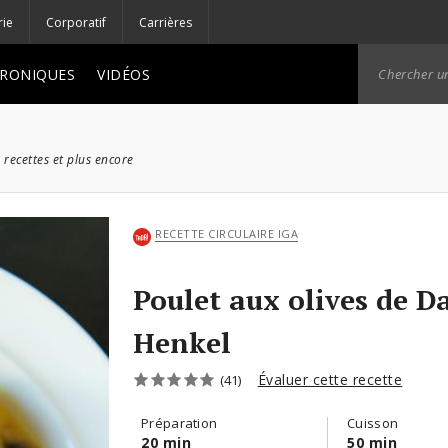
rie
Corporatif
Carrières
RONIQUES
VIDÉOS
 recettes et plus encore
RECETTE CIRCULAIRE IGA
Poulet aux olives de D
Henkel
Évaluer cette recette
(41)
Préparation
Cuisson
20 min
50 min