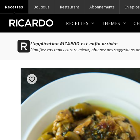
Recettes
Boutique
Restaurant
Abonnements
En épice
RECETTES
THÈMES
CH
L'application RICARDO est enfin arrivée
Planifiez vos repas encore mieux, obtenez des suggestions de