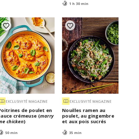
1 h 30 min
EXCLUSIVITÉ MAGAZINE
EXCLUSIVITÉ MAGAZINE
Poitrines de poulet en
Nouilles ramen au
sauce crémeuse (
marry
poulet, au gingembre
me chicken
)
et aux pois sucrés
50 min
35 min