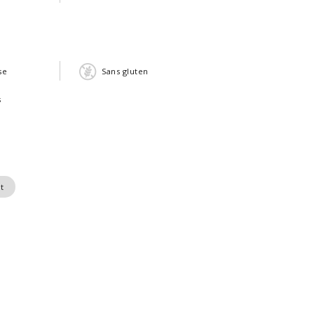
se
Sans gluten
s
t