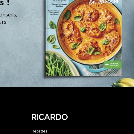
s !
onseils,
urs.
Recettes