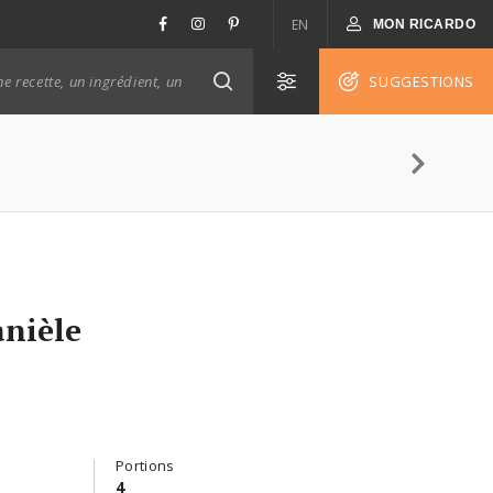
EN
MON RICARDO
SUGGESTIONS
anièle
Portions
4