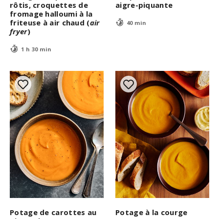
rôtis, croquettes de
aigre-piquante
fromage halloumi à la
friteuse à air chaud (
air
40 min
fryer
)
1 h 30 min
Potage de carottes au
Potage à la courge