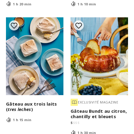
1 h 20 min
1 h 10 min
EXCLUSIVITÉ MAGAZINE
Gâteau aux trois laits
(
tres leches
)
Gâteau Bundt au citron,
chantilly et bleuets
1 h 15 min
$
$
$
$
1 h 30 min