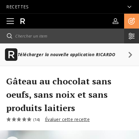
RECETTES
Ouvrir
la
navigation
principale
Télécharger la nouvelle application RICARDO
Gâteau au chocolat sans
oeufs, sans noix et sans
produits laitiers
Évaluer cette recette
(14)