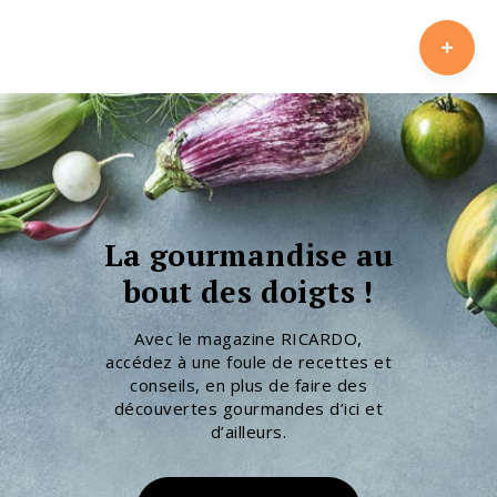
La gourmandise au
bout des doigts !
Avec le magazine RICARDO,
accédez à une foule de recettes et
conseils, en plus de faire des
découvertes gourmandes d’ici et
d’ailleurs.