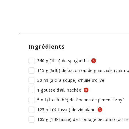
Ingrédients
340 g (¾ lb) de spaghettis
115 g (¼ lb) de bacon ou de guanciale (voir n
30 ml (2 c. à soupe) d’huile d’olive
1 gousse d’ail, hachée
5 ml (1 c. à thé) de flocons de piment broyé
125 ml (½ tasse) de vin blanc
105 g (1 ½ tasse) de fromage pecorino (ou f