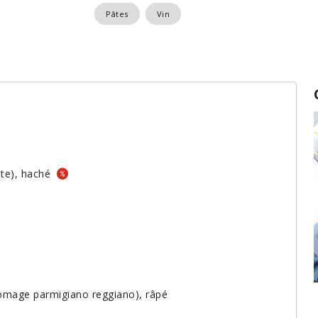
Pâtes
Vin
ote), haché
romage parmigiano reggiano), râpé