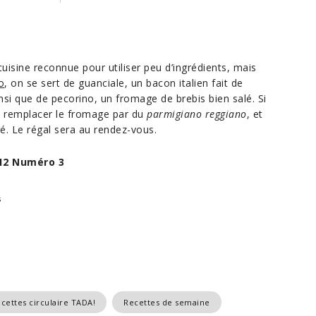
cuisine reconnue pour utiliser peu d’ingrédients, mais
o
, on se sert de guanciale, un bacon italien fait de
si que de pecorino, un fromage de brebis bien salé. Si
ut remplacer le fromage par du
parmigiano reggiano
, et
é. Le régal sera au rendez-vous.
12 Numéro 3
s
cettes circulaire TADA!
Recettes de semaine