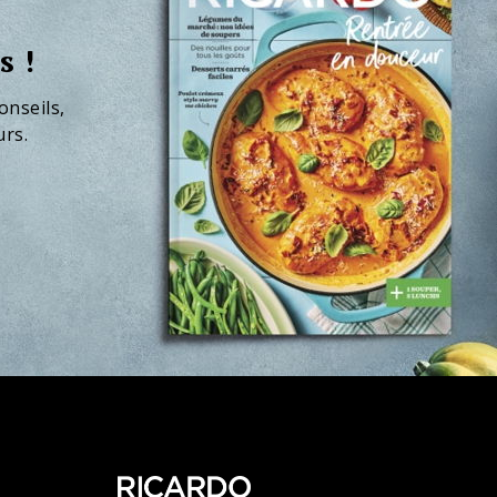
s !
onseils,
urs.