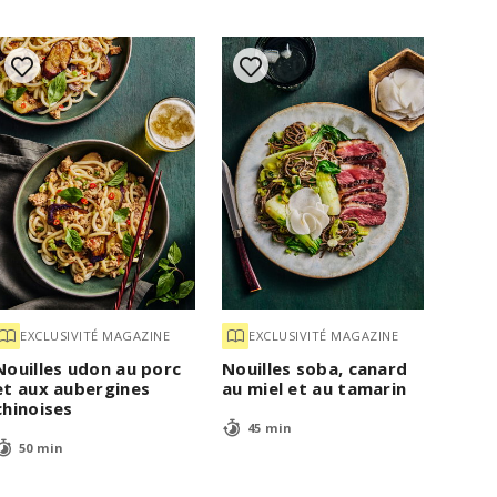
EXCLUSIVITÉ MAGAZINE
EXCLUSIVITÉ MAGAZINE
Nouilles udon au porc
Nouilles soba, canard
et aux aubergines
au miel et au tamarin
chinoises
45 min
50 min