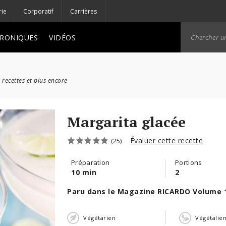
rie
Corporatif
Carrières
RONIQUES
VIDÉOS
 recettes et plus encore
Margarita glacée
Évaluer cette recette
(25)
Préparation
Portions
10 min
2
Paru dans le Magazine RICARDO Volume 
Végétarien
Végétalie