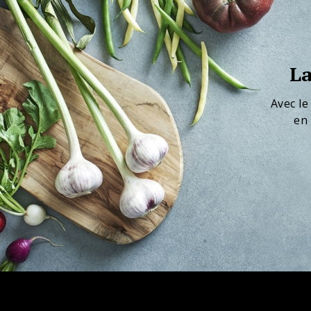
La
Avec le
en 