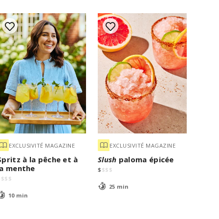
EXCLUSIVITÉ MAGAZINE
EXCLUSIVITÉ MAGAZINE
Spritz à la pêche et à
Slush
paloma épicée
la menthe
$
$
$
$
$
$
$
$
25 min
10 min