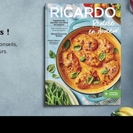
s !
onseils,
urs.