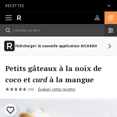
RECETTES
Ouvrir
la
navigation
principale
Télécharger la nouvelle application RICARDO
Petits gâteaux à la noix de
coco et
curd
à la mangue
Évaluer cette recette
(13)