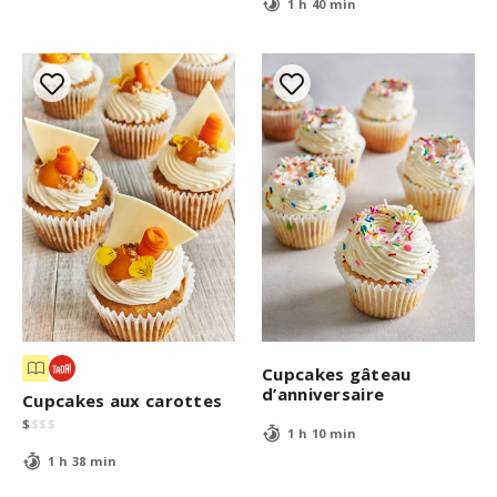
1 h 40 min
Cupcakes gâteau
d’anniversaire
Cupcakes aux carottes
$
$
$
$
1 h 10 min
1 h 38 min