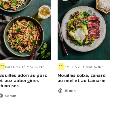
EXCLUSIVITÉ MAGAZINE
EXCLUSIVITÉ MAGAZINE
Nouilles udon au porc
Nouilles soba, canard
et aux aubergines
au miel et au tamarin
chinoises
45 min
50 min