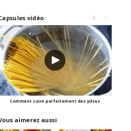
Capsules vidéo
er le germe ou non?
Comment cuire parfait
Vous aimerez aussi