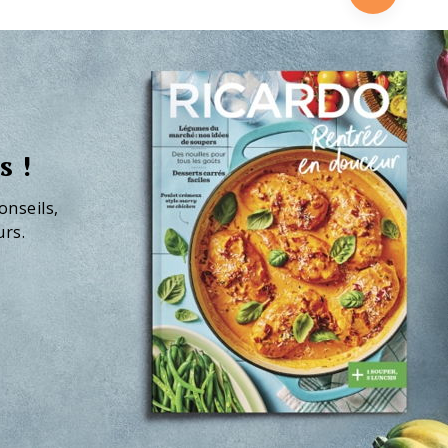
s !
onseils,
urs.