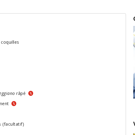
 coquilles
eggiano
râpé
ement
L'ail: retir
(facultatif)