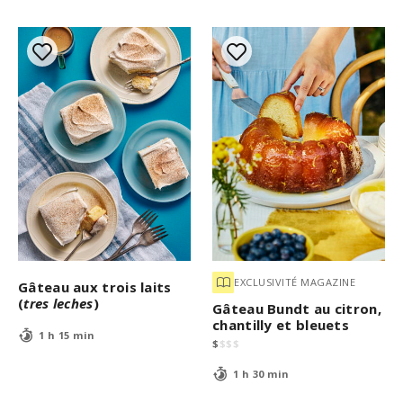
EXCLUSIVITÉ MAGAZINE
Gâteau aux trois laits
(
tres leches
)
Gâteau Bundt au citron,
chantilly et bleuets
1 h 15 min
$
$
$
$
1 h 30 min