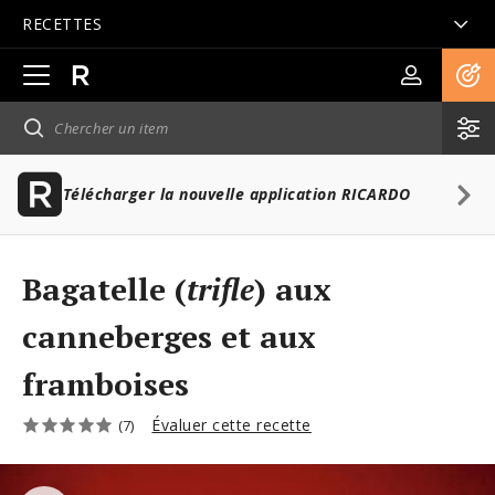
RECETTES
Ouvrir
la
navigation
principale
Télécharger la nouvelle application RICARDO
Bagatelle (
trifle
) aux
canneberges et aux
framboises
Évaluer cette recette
(7)