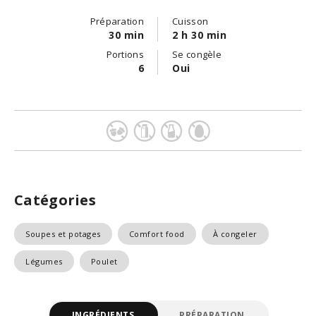
Préparation
Cuisson
30 min
2 h 30 min
Portions
Se congèle
6
Oui
Catégories
Soupes et potages
Comfort food
À congeler
Légumes
Poulet
INGRÉDIENTS
PRÉPARATION