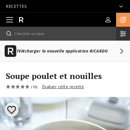
RECETTES
Ouvrir
la
navigation
principale
Télécharger la nouvelle application RICARDO
Soupe poulet et nouilles
Évaluer cette recette
(16)