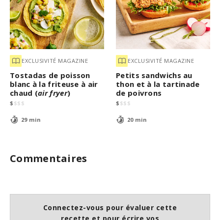
EXCLUSIVITÉ MAGAZINE
EXCLUSIVITÉ MAGAZINE
Tostadas de poisson
Petits sandwichs au
blanc à la friteuse à air
thon et à la tartinade
chaud (
air fryer
)
de poivrons
$
$
$
$
$
$
$
$
29 min
20 min
Commentaires
Connectez-vous pour évaluer cette
recette et pour écrire vos