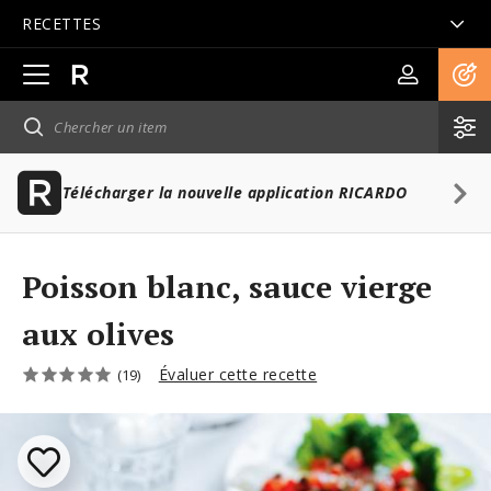
RECETTES
Ouvrir
la
navigation
principale
Télécharger la nouvelle application RICARDO
Poisson blanc, sauce vierge
aux olives
Évaluer cette recette
(19)