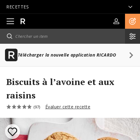
RECETTES
Ouvrir
la
navigation
principale
Télécharger la nouvelle application RICARDO
Biscuits à l’avoine et aux
raisins
Évaluer cette recette
(97)