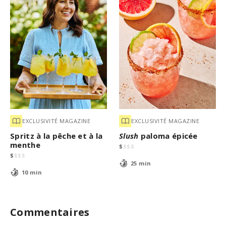
EXCLUSIVITÉ MAGAZINE
EXCLUSIVITÉ MAGAZINE
Spritz à la pêche et à la
Slush
paloma épicée
menthe
$
$
$
$
$
$
$
$
25 min
10 min
Commentaires