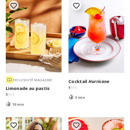
EXCLUSIVITÉ MAGAZINE
Cocktail
Hurricane
$
$
$
$
Limonade au pastis
$
$
$
$
5 min
10 min