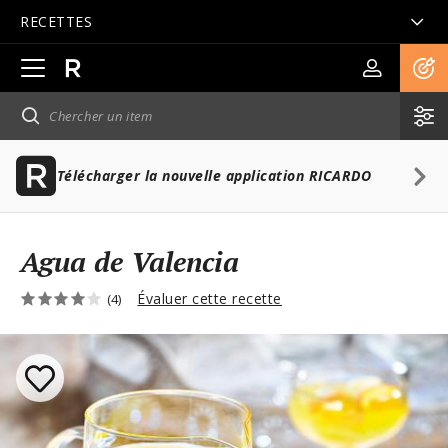
RECETTES
Ouvrir
la
navigation
principale
Télécharger la nouvelle application RICARDO
Agua de Valencia
Évaluer cette recette
(4)