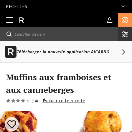
RECETTES
Ouvrir
la
navigation
principale
Télécharger la nouvelle application RICARDO
Muffins aux framboises et
aux canneberges
Évaluer cette recette
(14)