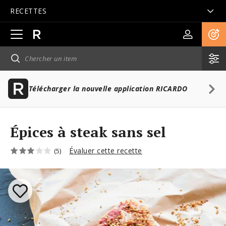
RECETTES
Ouvrir
la
navigation
principale
Télécharger la nouvelle application RICARDO
Épices à steak sans sel
Évaluer cette recette
(5)