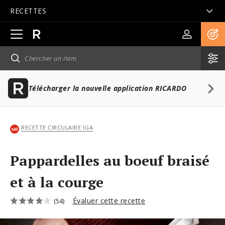
RECETTES
Ouvrir
la
navigation
principale
Télécharger la nouvelle application RICARDO
RECETTE CIRCULAIRE IGA
Pappardelles au boeuf braisé
et à la courge
Évaluer cette recette
(54)