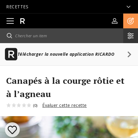
RECETTES
Ouvrir
la
navigation
principale
Télécharger la nouvelle application RICARDO
Canapés à la courge rôtie et
à l’agneau
Évaluer cette recette
(0)