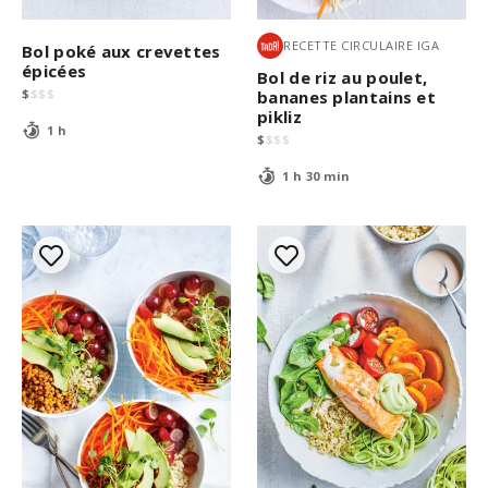
RECETTE CIRCULAIRE IGA
Bol poké aux crevettes
épicées
Bol de riz au poulet,
$
$
$
$
bananes plantains et
pikliz
1 h
$
$
$
$
1 h 30 min