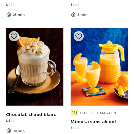
$
$
$
$
$
$
$
$
23 min
5 min
EXCLUSIVITÉ MAGAZINE
Chocolat chaud blanc
$
$
$
$
Mimosa sans alcool
$
$
$
$
30 min