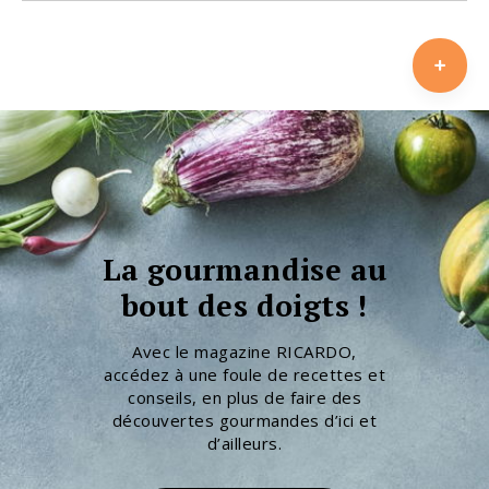
La gourmandise au
bout des doigts !
Avec le magazine RICARDO,
accédez à une foule de recettes et
conseils, en plus de faire des
découvertes gourmandes d’ici et
d’ailleurs.