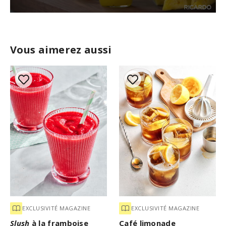
0
s
e
c
Vous aimerez aussi
o
n
d
s
o
f
1
m
i
n
u
t
e
,
1
5
s
e
c
o
EXCLUSIVITÉ MAGAZINE
EXCLUSIVITÉ MAGAZINE
n
d
Slush
à la framboise
Café limonade
s