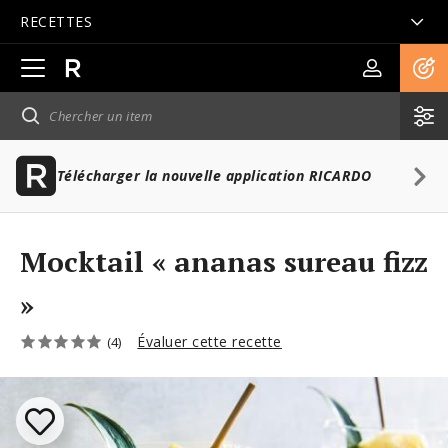
RECETTES
Ouvrir
la
navigation
principale
Télécharger la nouvelle application RICARDO
Mocktail « ananas sureau fizz
»
Évaluer cette recette
(4)