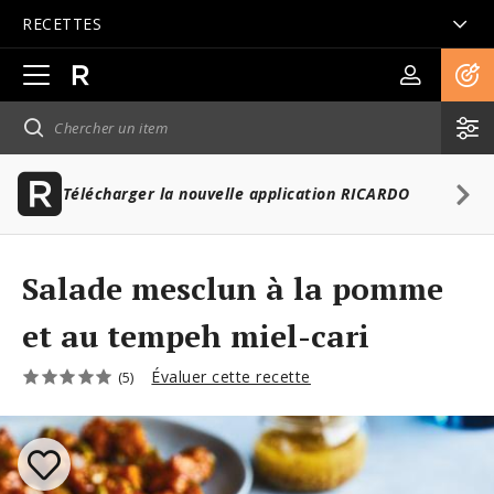
RECETTES
Ouvrir
la
navigation
principale
Télécharger la nouvelle application RICARDO
Salade mesclun à la pomme
et au tempeh miel-cari
Évaluer cette recette
(5)