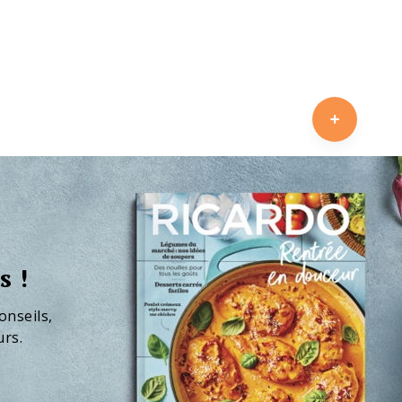
s !
onseils,
urs.