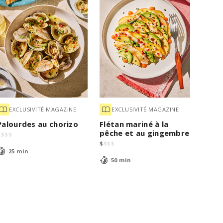
EXCLUSIVITÉ MAGAZINE
EXCLUSIVITÉ MAGAZINE
Palourdes au chorizo
Flétan mariné à la
pêche et au gingembre
$
$
$
$
$
$
$
$
25 min
50 min