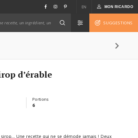
EN
MON RICARDO
SUGGESTIONS
irop d’érable
Portions
6
le sirop… Une recette qui ne se démode jamais ! Deux