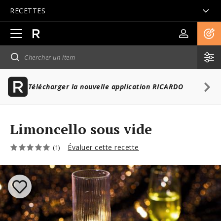
RECETTES
Ouvrir
la
navigation
principale
Télécharger la nouvelle application RICARDO
Limoncello sous vide
Évaluer cette recette
(1)