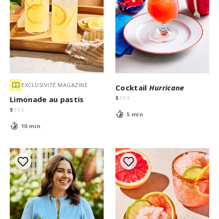
EXCLUSIVITÉ MAGAZINE
Cocktail
Hurricane
$
$
$
$
Limonade au pastis
$
$
$
$
5 min
10 min