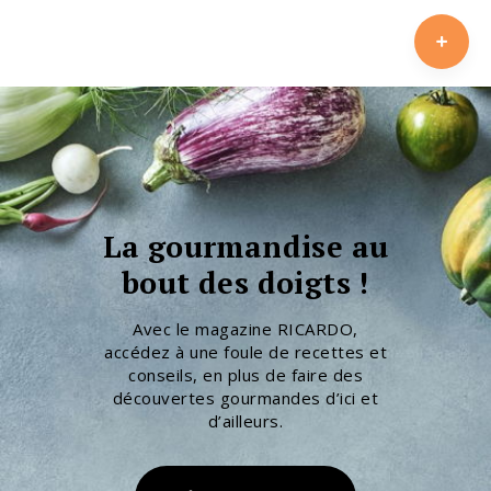
La gourmandise au
bout des doigts !
Avec le magazine RICARDO,
accédez à une foule de recettes et
conseils, en plus de faire des
découvertes gourmandes d’ici et
d’ailleurs.