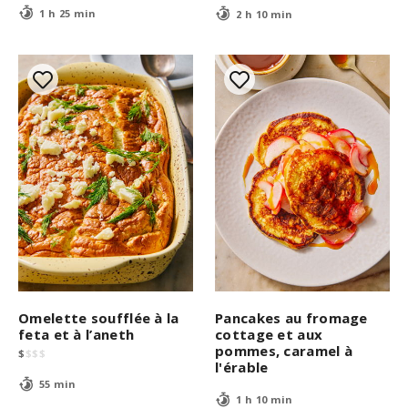
1 h 25 min
2 h 10 min
Omelette soufflée à la
Pancakes au fromage
feta et à l’aneth
cottage et aux
pommes, caramel à
$
$
$
$
l'érable
55 min
1 h 10 min