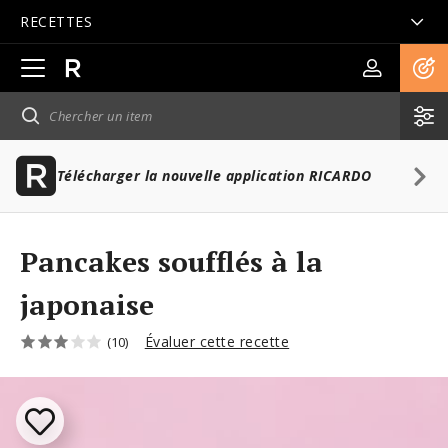
RECETTES
Ouvrir
la
navigation
principale
Télécharger la nouvelle application RICARDO
Pancakes soufflés à la
japonaise
Évaluer cette recette
(10)