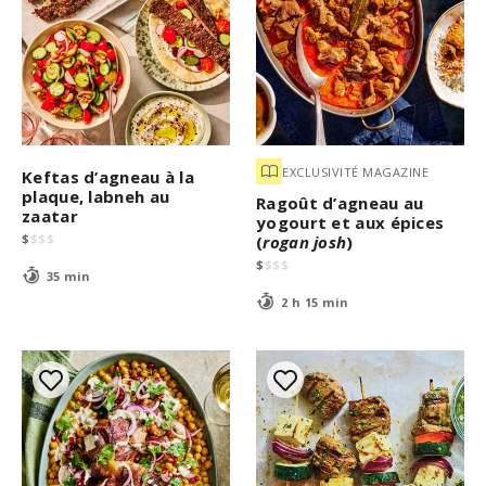
EXCLUSIVITÉ MAGAZINE
Keftas d’agneau à la
plaque, labneh au
Ragoût d’agneau au
zaatar
yogourt et aux épices
$
$
$
$
(
rogan josh
)
$
$
$
$
35 min
2 h 15 min