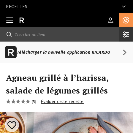
RECETTES
Ouvrir
la
navigation
principale
Télécharger la nouvelle application RICARDO
Agneau grillé à l’harissa,
salade de légumes grillés
Évaluer cette recette
(5)