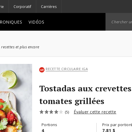
rie
Corporatif
Carrières
RONIQUES
VIDÉOS
 recettes et plus encore
RECETTE CIRCULAIRE IGA
Tostadas aux crevettes
tomates grillées
Évaluer cette recette
(5)
Portions
Prix par portion
4
7,81 $