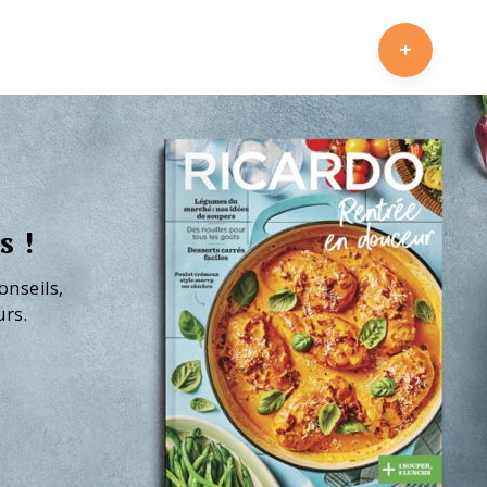
s !
onseils,
urs.