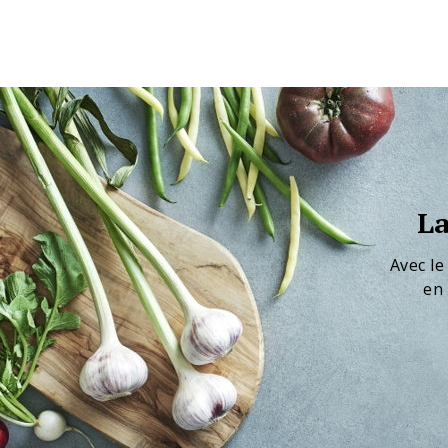
La
Avec le
en 