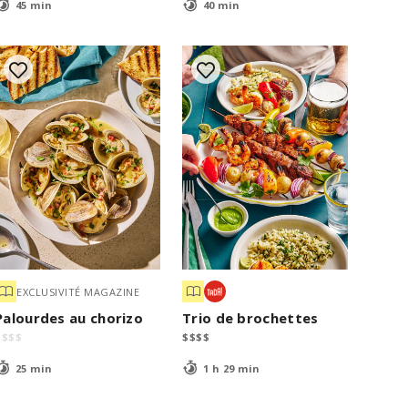
45 min
40 min
EXCLUSIVITÉ MAGAZINE
Palourdes au chorizo
Trio de brochettes
$
$
$
$
$
$
$
$
25 min
1 h 29 min