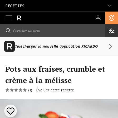
RECETTES
Ouvrir
la
navigation
principale
Télécharger la nouvelle application RICARDO
Pots aux fraises, crumble et
crème à la mélisse
Évaluer cette recette
(1)