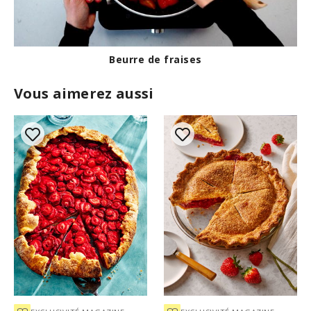
,
4
s
e
c
o
Beurre de fraises
n
d
Vous aimerez aussi
s