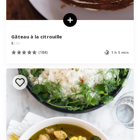
Gâteau à la citrouille
$
$
$
$
(184)
1 h 5 min