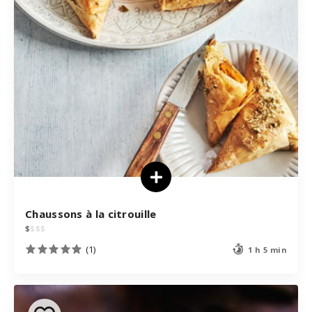
Chaussons à la citrouille
$
$
$
$
(1)
1 h 5 min