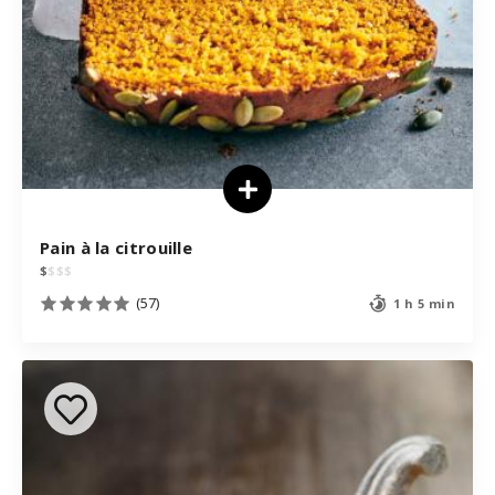
Pain à la citrouille
$
$
$
$
(57)
1 h 5 min