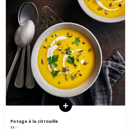
Potage à la citrouille
$
$
$
$