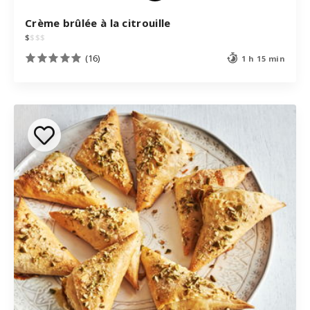
Crème brûlée à la citrouille
$
$
$
$
(16)
1 h 15 min