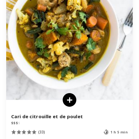
Cari de citrouille et de poulet
$
$
$
$
(33)
1 h 5 min