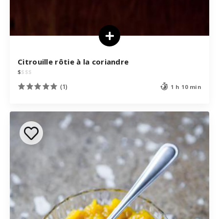
Citrouille rôtie à la coriandre
$
$
$
$
(1)
1 h 10 min