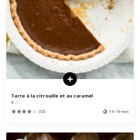
Tarte à la citrouille et au caramel
$
$
$
$
(12)
1 h 10 min