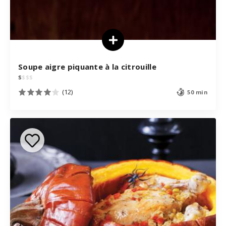
Soupe aigre piquante à la citrouille
$
$
$
$
(12)
50 min