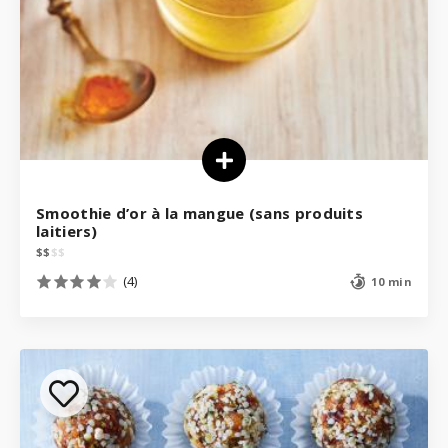
Smoothie d’or à la mangue (sans produits
laitiers)
$
$
$
$
(4)
10 min