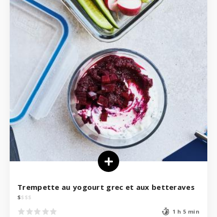
Trempette au yogourt grec et aux betteraves
$
$
$
$
1 h 5 min