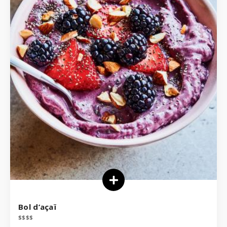
Bol d’açaï
$
$
$
$