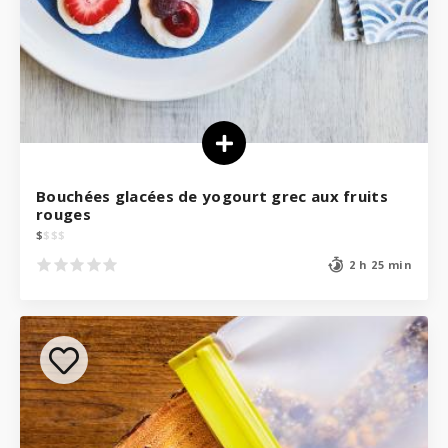
Bouchées glacées de yogourt grec aux fruits
rouges
$
$
$
$
2 h 25 min