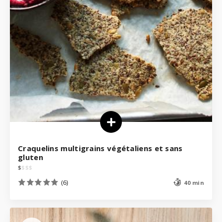
Craquelins multigrains végétaliens et sans
gluten
$
$
$
$
(6)
40 min