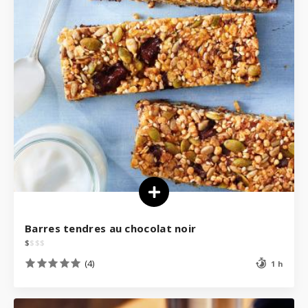
Barres tendres au chocolat noir
$
$
$
$
(4)
1 h