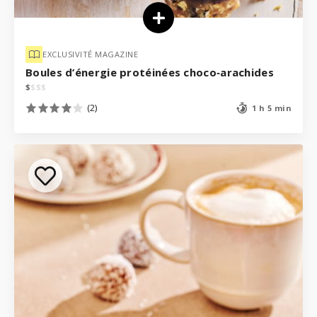
EXCLUSIVITÉ MAGAZINE
Boules d’énergie protéinées choco‑arachides
$
$
$
$
(2)
1 h 5 min