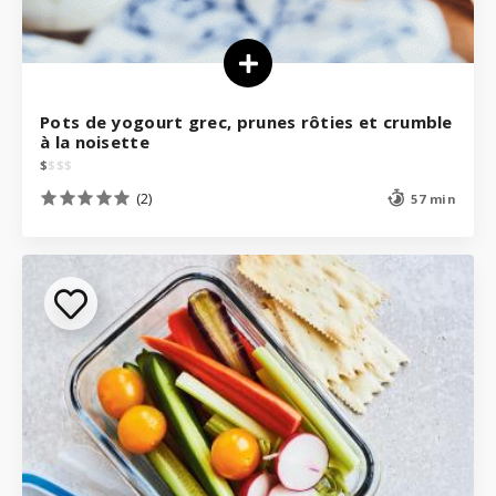
Pots de yogourt grec, prunes rôties et crumble
à la noisette
$
$
$
$
(2)
57 min