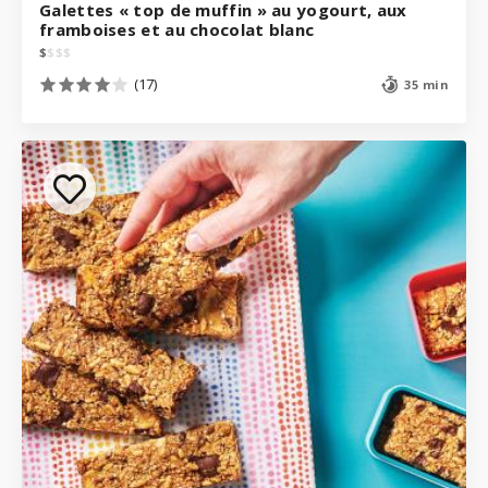
Galettes « top de muffin » au yogourt, aux
framboises et au chocolat blanc
$
$
$
$
(17)
35 min