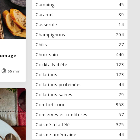
Camping
45
Caramel
89
Casserole
14
Champignons
204
Chilis
27
Choix sain
440
fromage
fromage
Cocktails d'été
123
55 min
55 min
Collations
173
Collations protéinées
44
Collations saines
79
Comfort food
958
Conserves et confitures
57
Cuisiné à la télé
375
Cuisine américaine
44