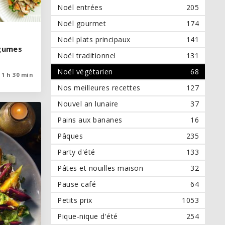
Noël entrées
205
Noël gourmet
174
Noël plats principaux
141
égumes
égumes
Noël traditionnel
131
Noël végétarien
68
1 h 30 min
1 h 30 min
Nos meilleures recettes
127
Nouvel an lunaire
37
Pains aux bananes
16
Pâques
235
Party d'été
133
Pâtes et nouilles maison
32
Pause café
64
Petits prix
1053
Pique-nique d'été
254