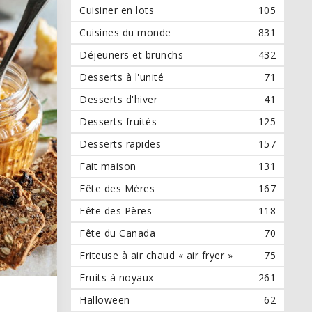
Cuisiner en lots
105
Cuisines du monde
831
Déjeuners et brunchs
432
Desserts à l'unité
71
Desserts d'hiver
41
Desserts fruités
125
Desserts rapides
157
Fait maison
131
Fête des Mères
167
Fête des Pères
118
Fête du Canada
70
Friteuse à air chaud « air fryer »
75
Fruits à noyaux
261
Halloween
62