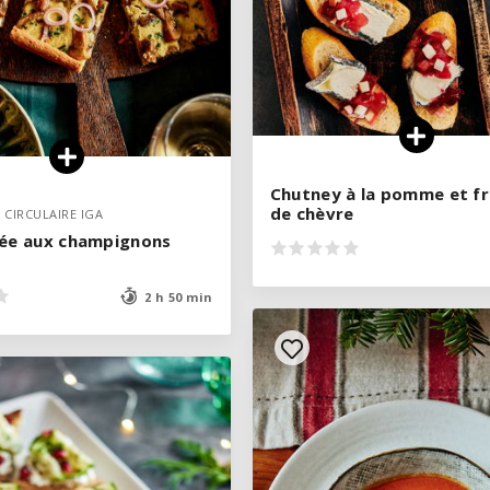
Chutney à la pomme et 
Chutney à la pomme et 
de chèvre
de chèvre
 CIRCULAIRE IGA
 CIRCULAIRE IGA
lée aux champignons
lée aux champignons
2 h 50 min
2 h 50 min
VOIR LA RECETTE