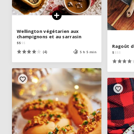
Wellington végétarien aux
Wellington végétarien aux
champignons et au sarrasin
champignons et au sarrasin
$
$
$
$
$
$
$
$
Ragoût d
Ragoût d
(4)
(4)
5 h 5 min
5 h 5 min
$
$
$
$
$
$
$
$
VOIR LA RECETTE