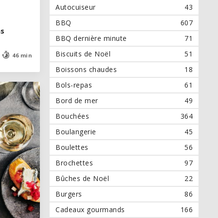
Autocuiseur
43
BBQ
607
ns
ns
BBQ dernière minute
71
Biscuits de Noël
51
46 min
46 min
Boissons chaudes
18
Bols-repas
61
Bord de mer
49
Bouchées
364
Boulangerie
45
Boulettes
56
Brochettes
97
Bûches de Noël
22
Burgers
86
Cadeaux gourmands
166