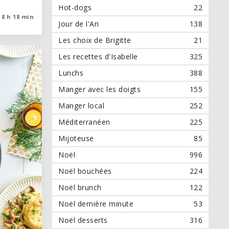
Hot-dogs
22
8 h 18 min
8 h 18 min
Jour de l'An
138
Les choix de Brigitte
21
Les recettes d'Isabelle
325
Lunchs
388
Manger avec les doigts
155
Manger local
252
Méditerranéen
225
Mijoteuse
85
Noël
996
Noël bouchées
224
Noël brunch
122
Noël dernière minute
53
Noël desserts
316