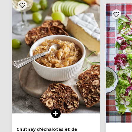
VOIR LA RECETTE
Chutney d’échalotes et de
Chutney d’échalotes et de