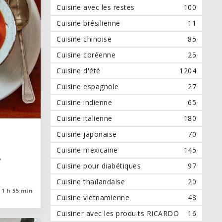
Cuisine avec les restes
100
Cuisine brésilienne
11
Cuisine chinoise
85
Cuisine coréenne
25
Cuisine d'été
1204
Cuisine espagnole
27
Cuisine indienne
65
Cuisine italienne
180
Cuisine japonaise
70
Cuisine mexicaine
145
,
,
Cuisine pour diabétiques
97
Cuisine thaïlandaise
20
1 h 55 min
1 h 55 min
Cuisine vietnamienne
48
Cuisiner avec les produits RICARDO
16