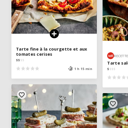
Tarte fine à la courgette et aux
Tarte fine à la courgette et aux
tomates cerises
tomates cerises
RECETTE
RECETTE
$
$
$
$
$
$
$
$
Tarte sa
Tarte sa
1 h 15 min
1 h 15 min
$
$
$
$
$
$
$
$
VOIR LA RECETTE