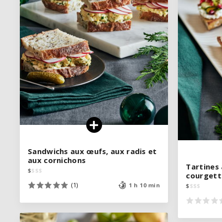
Sandwichs aux œufs, aux radis et
Sandwichs aux œufs, aux radis et
aux cornichons
aux cornichons
Tartines
Tartines
$
$
$
$
$
$
$
$
courgett
courgett
(1)
(1)
1 h 10 min
1 h 10 min
$
$
$
$
$
$
$
$