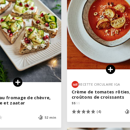
VOIR LA RECETTE
RECETTE CIRCULAIRE IGA
RECETTE CIRCULAIRE IGA
Crème de tomates rôties
Crème de tomates rôties
croûtons de croissants
croûtons de croissants
 au fromage de chèvre,
 au fromage de chèvre,
e et zaatar
e et zaatar
$
$
$
$
$
$
$
$
(4)
(4)
52 min
52 min