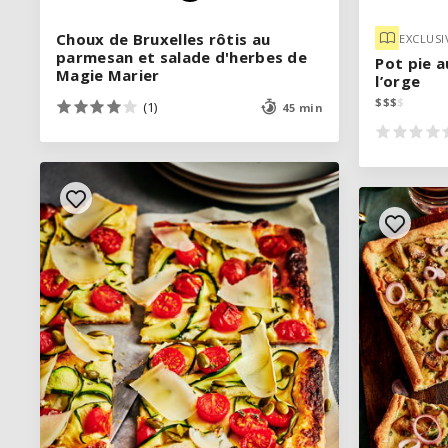
Choux de Bruxelles rôtis au
Choux de Bruxelles rôtis au
EXCLUSI
EXCLUSI
parmesan et salade d'herbes de
parmesan et salade d'herbes de
Pot pie 
Pot pie 
Magie Marier
Magie Marier
l’orge
l’orge
$
$
$
$
$
$
$
$
(1)
(1)
45 min
45 min
VOIR LA RECETTE