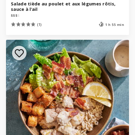
Salade tiède au poulet et aux légumes rôtis,
sauce à l’ail
$
$
$
$
(1)
1 h 55 min