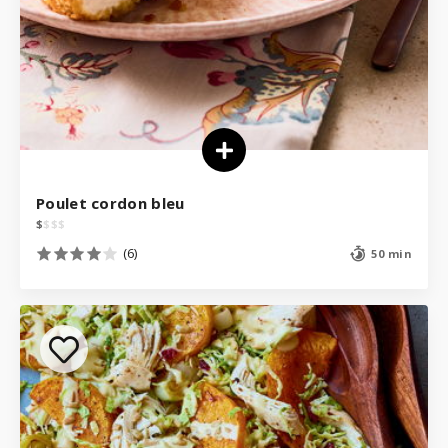
Poulet cordon bleu
$
$
$
$
(6)
50 min