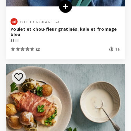
RECETTE CIRCULAIRE IGA
Poulet et chou-fleur gratinés, kale et fromage
bleu
$
$
$
$
(2)
1 h