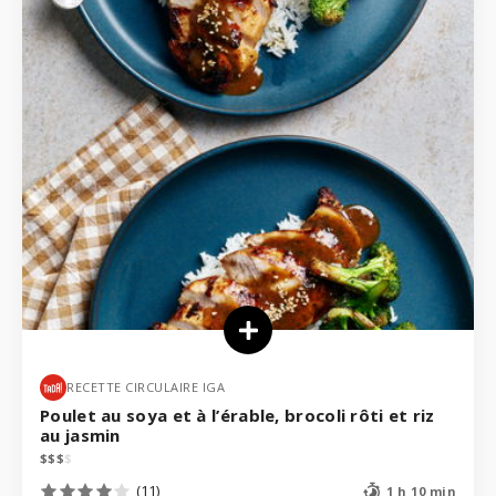
RECETTE CIRCULAIRE IGA
Poulet au soya et à l’érable, brocoli rôti et riz
au jasmin
$
$
$
$
(11)
1 h 10 min