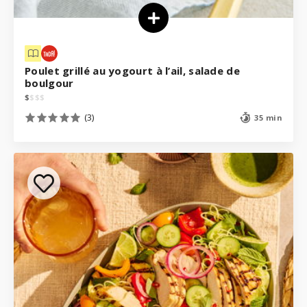
Poulet grillé au yogourt à l’ail, salade de
boulgour
$
$
$
$
(3)
35 min