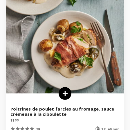
Poitrines de poulet farcies au fromage, sauce
crémeuse à la ciboulette
$
$
$
$
(8)
1 h 40 min