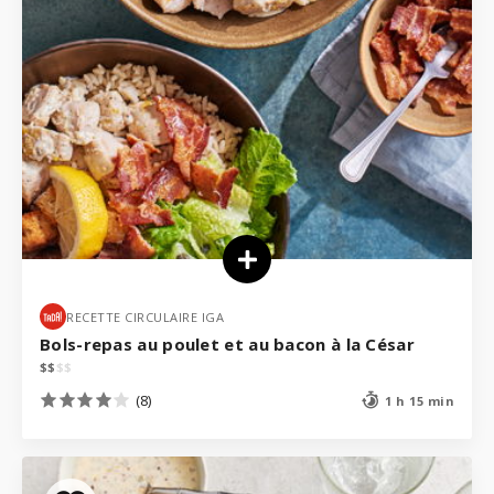
RECETTE CIRCULAIRE IGA
Bols-repas au poulet et au bacon à la César
$
$
$
$
(8)
1 h 15 min