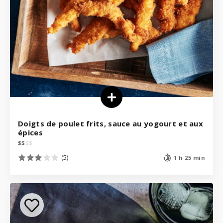
Doigts de poulet frits, sauce au yogourt et aux
épices
$
$
$
$
(5)
1 h 25 min