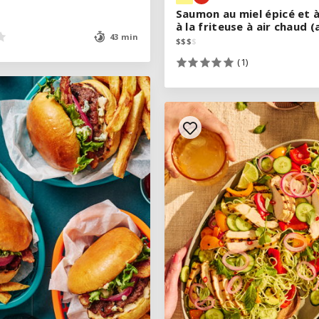
Saumon au miel épicé et à
Saumon au miel épicé et à
à la friteuse à air chaud (
à la friteuse à air chaud (
43 min
43 min
$
$
$
$
$
$
$
$
(1)
(1)
VOIR LA RECETTE
VOIR LA RECETTE