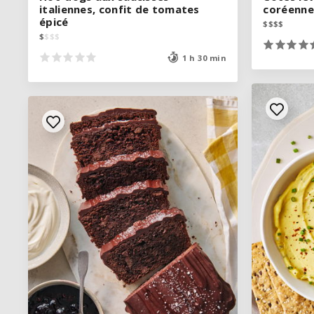
italiennes, confit de tomates
italiennes, confit de tomates
coréenne
coréenne
épicé
épicé
$
$
$
$
$
$
$
$
$
$
$
$
$
$
$
$
1 h 30 min
1 h 30 min
VOIR LA RECETTE