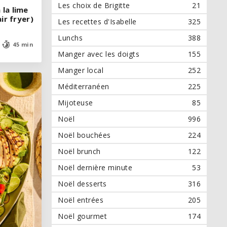
Les choix de Brigitte
21
 la lime
 la lime
air fryer)
air fryer)
Les recettes d'Isabelle
325
Lunchs
388
45 min
45 min
Manger avec les doigts
155
Manger local
252
Méditerranéen
225
Mijoteuse
85
Noël
996
Noël bouchées
224
Noël brunch
122
Noël dernière minute
53
Noël desserts
316
Noël entrées
205
Noël gourmet
174