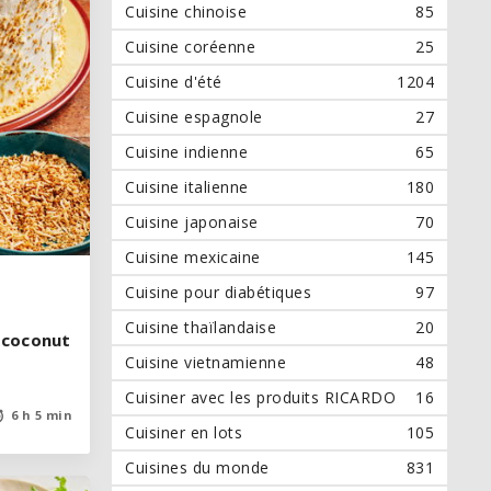
Cuisine chinoise
85
Cuisine coréenne
25
Cuisine d'été
1204
Cuisine espagnole
27
Cuisine indienne
65
Cuisine italienne
180
Cuisine japonaise
70
Cuisine mexicaine
145
Cuisine pour diabétiques
97
Cuisine thaïlandaise
20
 (coconut
 (coconut
Cuisine vietnamienne
48
Cuisiner avec les produits RICARDO
16
6 h 5 min
6 h 5 min
Cuisiner en lots
105
Cuisines du monde
831