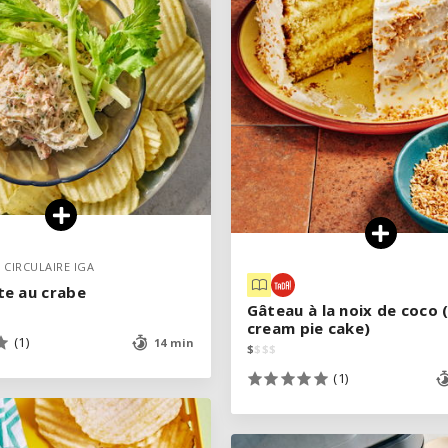
 CIRCULAIRE IGA
 CIRCULAIRE IGA
e au crabe
e au crabe
Gâteau à la noix de coco
Gâteau à la noix de coco
cream pie cake)
cream pie cake)
(1)
(1)
14 min
14 min
$
$
$
$
$
$
$
$
(1)
(1)