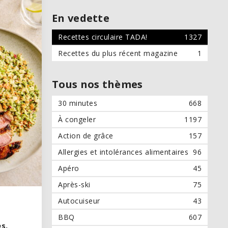
En vedette
Recettes circulaire TADA!
1327
Recettes du plus récent magazine
1
Tous nos thèmes
30 minutes
668
À congeler
1197
Action de grâce
157
Allergies et intolérances alimentaires
96
Apéro
45
Après-ski
75
Autocuiseur
43
BBQ
607
s,
s,