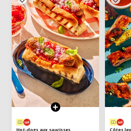
Hot-dogs aux saucisses
Hot-dogs aux saucisses
Côtes lev
Côtes lev