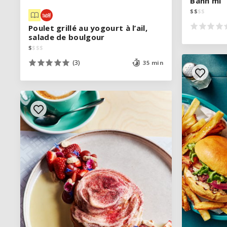
Bánh mì
Bánh mì
$
$
$
$
$
$
$
$
Poulet grillé au yogourt à l’ail,
Poulet grillé au yogourt à l’ail,
salade de boulgour
salade de boulgour
$
$
$
$
$
$
$
$
(3)
(3)
35 min
35 min
VOIR LA RECETTE