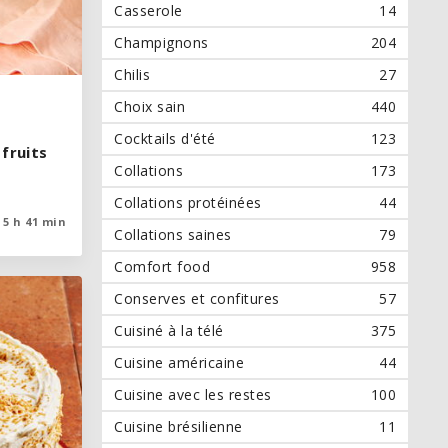
Casserole
14
Champignons
204
Chilis
27
Choix sain
440
Cocktails d'été
123
fruits
fruits
Collations
173
Collations protéinées
44
5 h 41 min
5 h 41 min
Collations saines
79
Comfort food
958
Conserves et confitures
57
Cuisiné à la télé
375
Cuisine américaine
44
Cuisine avec les restes
100
Cuisine brésilienne
11