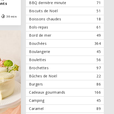
BBQ dernière minute
71
ants
ants
Biscuits de Noël
51
30 min
30 min
Boissons chaudes
18
Bols-repas
61
Bord de mer
49
Bouchées
364
Boulangerie
45
Boulettes
56
Brochettes
97
Bûches de Noël
22
Burgers
86
Cadeaux gourmands
166
Camping
45
Caramel
89