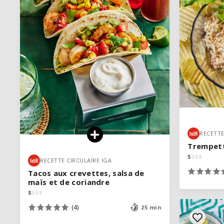
VOIR LA RECETTE
RECETTE
RECETTE
Trempett
Trempett
$
$
$
$
$
$
$
$
RECETTE CIRCULAIRE IGA
RECETTE CIRCULAIRE IGA
Tacos aux crevettes, salsa de
Tacos aux crevettes, salsa de
maïs et de coriandre
maïs et de coriandre
$
$
$
$
$
$
$
$
(4)
(4)
25 min
25 min