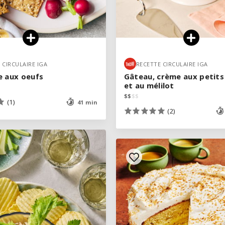
 CIRCULAIRE IGA
 CIRCULAIRE IGA
RECETTE CIRCULAIRE IGA
RECETTE CIRCULAIRE IGA
e aux oeufs
e aux oeufs
Gâteau, crème aux petits 
Gâteau, crème aux petits 
et au mélilot
et au mélilot
$
$
$
$
$
$
$
$
(1)
(1)
41 min
41 min
(2)
(2)
VOIR LA RECETTE
VOIR LA RECETTE