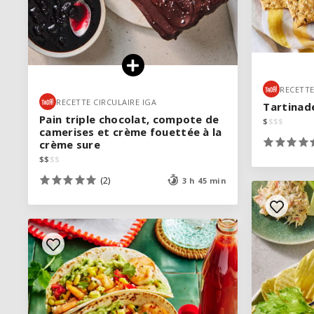
RECETTE
RECETTE
RECETTE CIRCULAIRE IGA
RECETTE CIRCULAIRE IGA
Tartinad
Tartinad
Pain triple chocolat, compote de
Pain triple chocolat, compote de
$
$
$
$
$
$
$
$
camerises et crème fouettée à la
camerises et crème fouettée à la
crème sure
crème sure
$
$
$
$
$
$
$
$
(2)
(2)
3 h 45 min
3 h 45 min