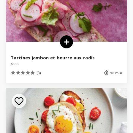
Tartines jambon et beurre aux radis
$
$
$
$
(3)
10 min