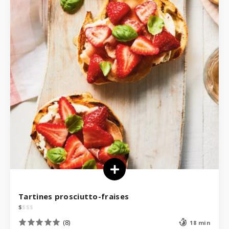
Tartines prosciutto-fraises
$
$
$
$
(8)
18 min