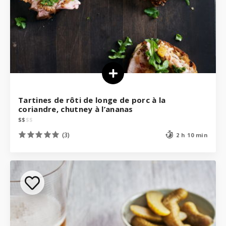
Tartines de rôti de longe de porc à la
coriandre, chutney à l’ananas
$
$
$
$
(3)
2 h 10 min