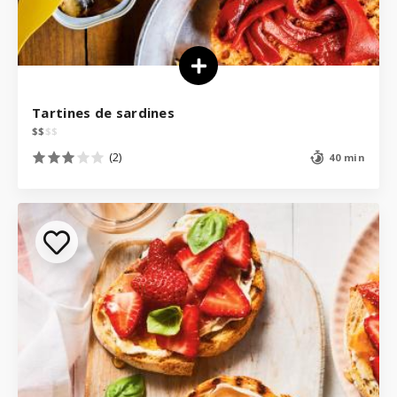
Tartines de sardines
$
$
$
$
(2)
40 min