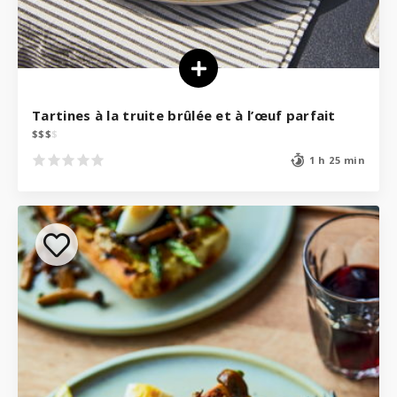
Tartines à la truite brûlée et à l’œuf parfait
$
$
$
$
1 h 25 min