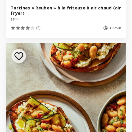
Tartines « Reuben » à la friteuse à air chaud (air
fryer)
$
$
$
$
(3)
40 min