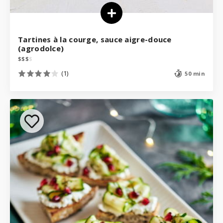
Tartines à la courge, sauce aigre-douce
(agrodolce)
$
$
$
$
(1)
50 min