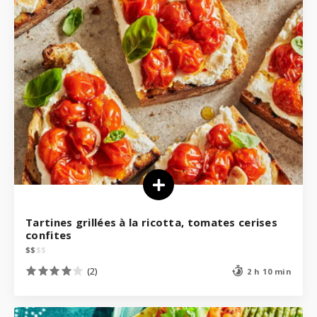
Tartines grillées à la ricotta, tomates cerises
confites
$
$
$
$
(2)
2 h 10 min