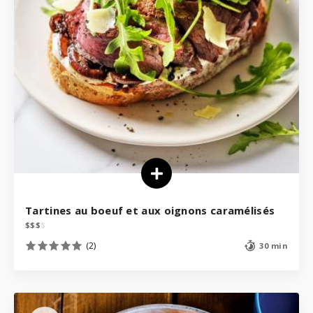
Tartines au boeuf et aux oignons caramélisés
$
$
$
$
(2)
30 min