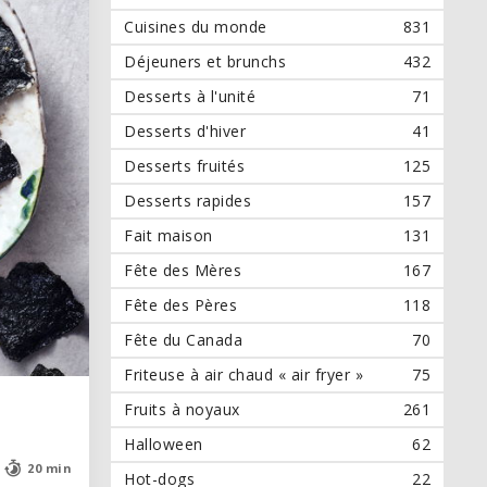
Cuisines du monde
831
Déjeuners et brunchs
432
Desserts à l'unité
71
Desserts d'hiver
41
Desserts fruités
125
Desserts rapides
157
Fait maison
131
Fête des Mères
167
Fête des Pères
118
Fête du Canada
70
Friteuse à air chaud « air fryer »
75
Fruits à noyaux
261
Halloween
62
20 min
20 min
Hot-dogs
22