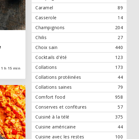
Caramel
89
Casserole
14
Champignons
204
Chilis
27
e
e
Choix sain
440
Cocktails d'été
123
Collations
173
1 h 15 min
1 h 15 min
Collations protéinées
44
Collations saines
79
Comfort food
958
Conserves et confitures
57
Cuisiné à la télé
375
Cuisine américaine
44
Cuisine avec les restes
100