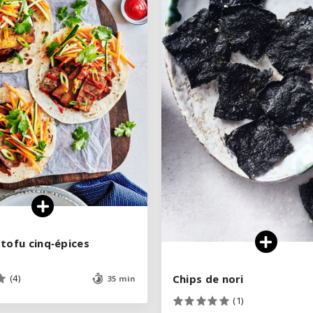
VOIR LA RECETTE
VOIR LA RECETTE
tofu cinq‑épices
tofu cinq‑épices
Chips de nori
Chips de nori
(4)
(4)
35 min
35 min
(1)
(1)