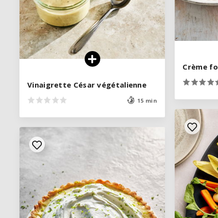
Crème fo
Crème fo
Vinaigrette César végétalienne
Vinaigrette César végétalienne
15 min
15 min
VOIR LA RECETTE