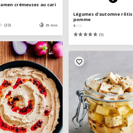
 ramen crémeuses au cari
 ramen crémeuses au cari
Légumes d’automne rôtis
Légumes d’automne rôtis
pomme
pomme
(33)
(33)
35 min
35 min
$
$
$
$
$
$
$
$
(5)
(5)
VOIR LA RECETTE
VOIR LA RECETTE