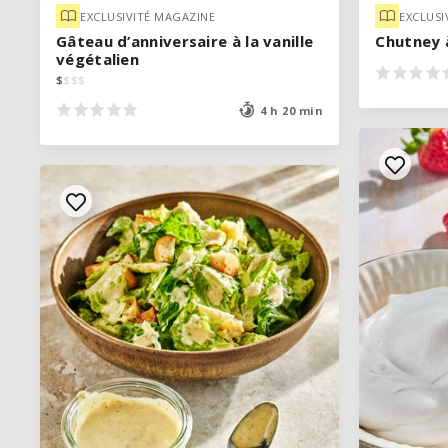
EXCLUSIVITÉ MAGAZINE
EXCLUSIVITÉ MAGAZINE
EXCLUSI
EXCLUSI
Gâteau d’anniversaire à la vanille
Gâteau d’anniversaire à la vanille
Chutney à
Chutney à
végétalien
végétalien
$
$
$
$
$
$
$
$
4 h 20 min
4 h 20 min
VOIR LA RECETTE