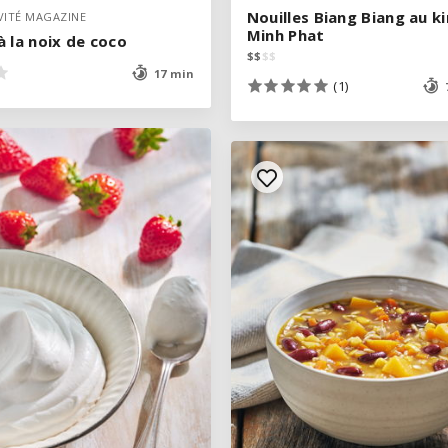
Nouilles Biang Biang au k
Nouilles Biang Biang au k
VITÉ MAGAZINE
VITÉ MAGAZINE
Minh Phat
Minh Phat
 la noix de coco
 la noix de coco
$
$
$
$
$
$
$
$
17 min
17 min
(1)
(1)
VOIR LA RECETTE
VOIR LA RECETTE