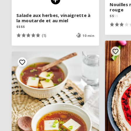
Nouilles
Nouilles
rouge
rouge
Salade aux herbes, vinaigrette à
Salade aux herbes, vinaigrette à
$
$
$
$
$
$
$
$
la moutarde et au miel
la moutarde et au miel
$
$
$
$
$
$
$
$
(1)
(1)
10 min
10 min
VOIR LA RECETTE