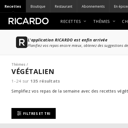
Recettes
Boutique
Restaurant
Abonnements
En épice
RECETTES
THÈMES
CH
L'application RICARDO est enfin arrivée
Planifiez vos repas encore mieux, obtenez des suggestions de
Thèmes
/
VÉGÉTALIEN
1-24 sur
135
résultats
Simplifiez vos repas de la semaine avec des recettes végét
FILTRES ET TRI