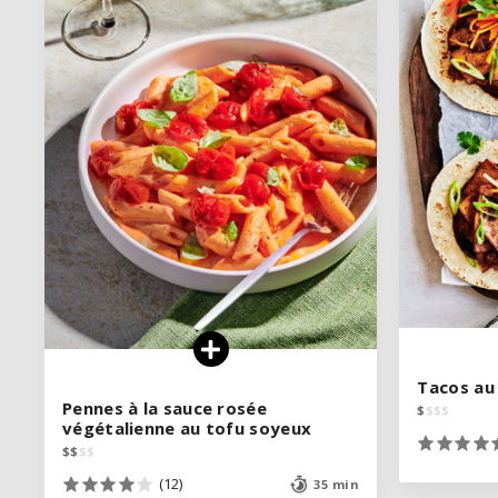
VOIR LA RECETTE
Tacos au 
Tacos au 
Pennes à la sauce rosée
Pennes à la sauce rosée
$
$
$
$
$
$
$
$
végétalienne au tofu soyeux
végétalienne au tofu soyeux
$
$
$
$
$
$
$
$
(12)
(12)
35 min
35 min