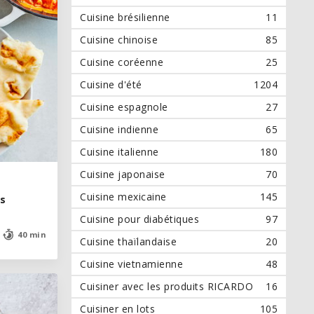
Cuisine brésilienne
11
Cuisine chinoise
85
Cuisine coréenne
25
Cuisine d'été
1204
Cuisine espagnole
27
Cuisine indienne
65
Cuisine italienne
180
Cuisine japonaise
70
Cuisine mexicaine
145
es
es
Cuisine pour diabétiques
97
40 min
40 min
Cuisine thaïlandaise
20
Cuisine vietnamienne
48
Cuisiner avec les produits RICARDO
16
Cuisiner en lots
105