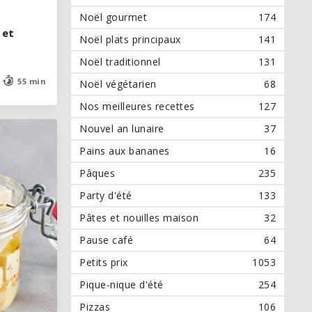
Noël gourmet
174
 et
 et
Noël plats principaux
141
Noël traditionnel
131
55 min
55 min
Noël végétarien
68
Nos meilleures recettes
127
Nouvel an lunaire
37
Pains aux bananes
16
Pâques
235
Party d'été
133
Pâtes et nouilles maison
32
Pause café
64
Petits prix
1053
Pique-nique d'été
254
Pizzas
106