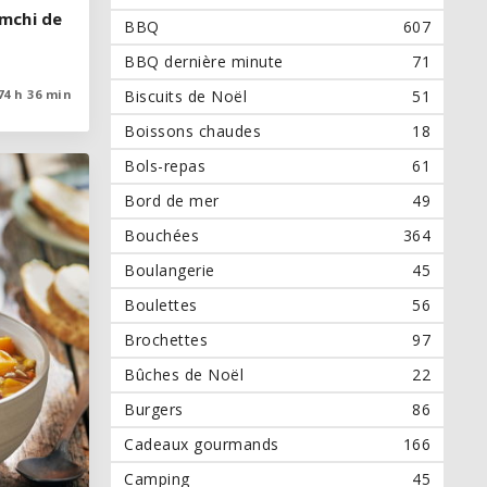
imchi de
imchi de
BBQ
607
BBQ dernière minute
71
74 h 36 min
74 h 36 min
Biscuits de Noël
51
Boissons chaudes
18
Bols-repas
61
Bord de mer
49
Bouchées
364
Boulangerie
45
Boulettes
56
Brochettes
97
Bûches de Noël
22
Burgers
86
Cadeaux gourmands
166
Camping
45