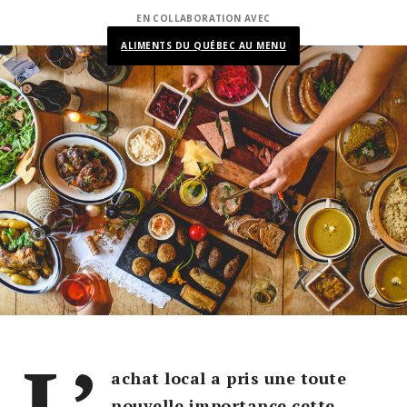
EN COLLABORATION AVEC
ALIMENTS DU QUÉBEC AU MENU
L’
achat local a pris une toute
nouvelle importance cette