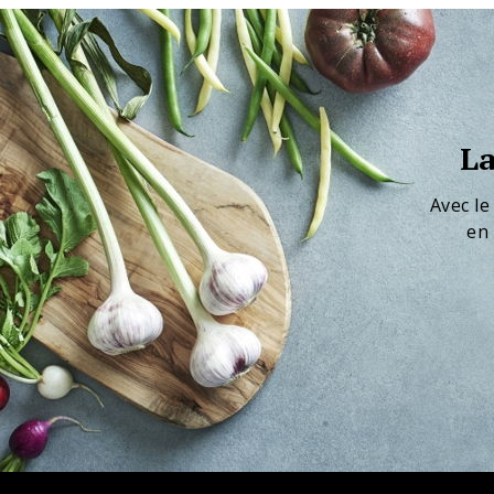
La
Avec le
en 