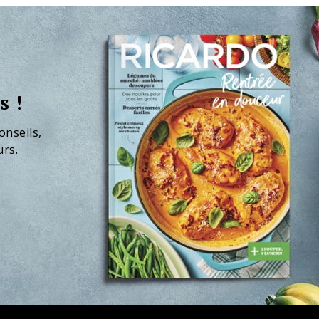
s !
onseils,
urs.