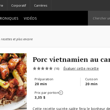
rie
Corporatif
Carrières
RONIQUES
VIDÉOS
 recettes et plus encore
Porc vietnamien au ca
Évaluer cette recette
(16)
Préparation
Cuisson
20 min
20 min
Prix par portion
3,35 $
Cette recette sucrée-salée fera le bonheur de