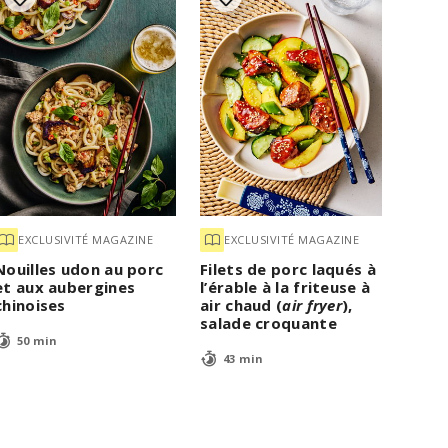
EXCLUSIVITÉ MAGAZINE
EXCLUSIVITÉ MAGAZINE
Nouilles udon au porc
Filets de porc laqués à
et aux aubergines
l’érable à la friteuse à
chinoises
air chaud (
air fryer
),
salade croquante
50 min
43 min