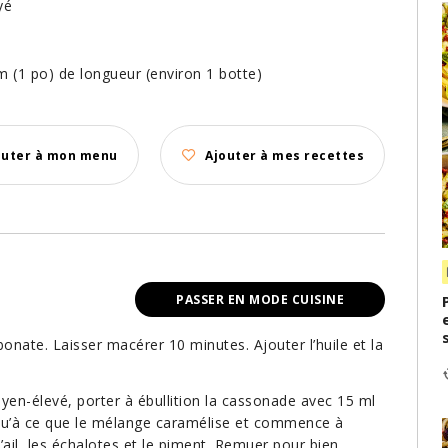
yé
 (1 po) de longueur (environ 1 botte)
outer à mon menu
Ajouter à mes recettes
PASSER EN MODE CUISINE
onate. Laisser macérer 10 minutes. Ajouter l’huile et la
en-élevé, porter à ébullition la cassonade avec 15 ml
usqu’à ce que le mélange caramélise et commence à
’ail, les échalotes et le piment. Remuer pour bien