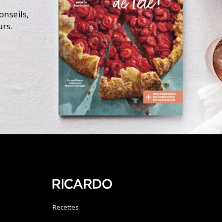
onseils,
urs.
Recettes