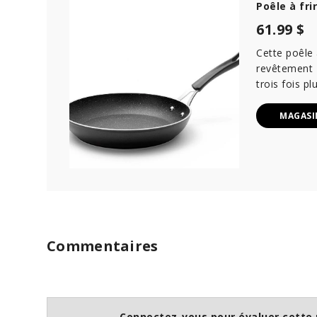
Poêle à fr
61.99 $
Cette poêle
revêtement T
trois fois pl
MAGASI
Commentaires
Connectez-vous pour évaluer cette 