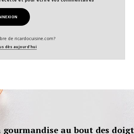
NNEXION
re de ricardocuisine.com?
us dès aujourd'hui
 gourmandise au bout des doigt