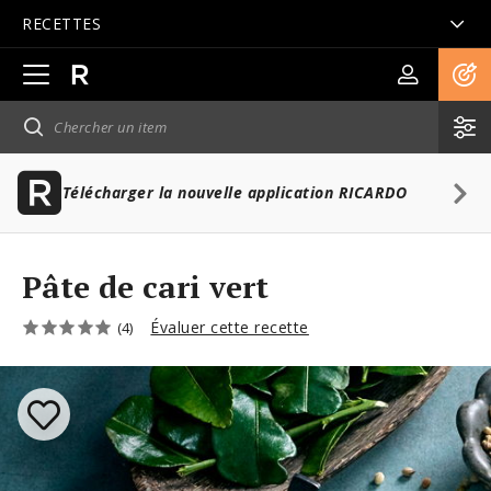
RECETTES
Ouvrir
la
navigation
principale
Télécharger la nouvelle application RICARDO
Pâte de cari vert
Évaluer cette recette
(4)