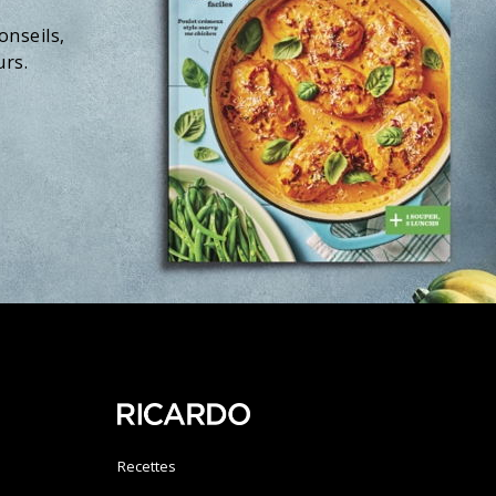
onseils,
urs.
Recettes