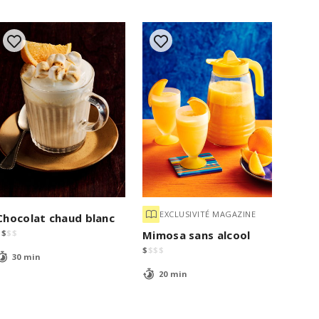
EXCLUSIVITÉ MAGAZINE
Chocolat chaud blanc
$
$
$
$
Mimosa sans alcool
$
$
$
$
30 min
20 min