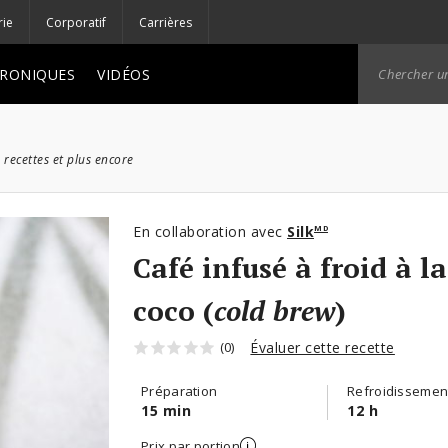
rie
Corporatif
Carrières
RONIQUES
VIDÉOS
 recettes et plus encore
En collaboration avec
Silk
MD
Café infusé à froid à l
coco (
cold brew
)
Évaluer cette recette
(0)
Préparation
Refroidissemen
15 min
12 h
Prix par portion