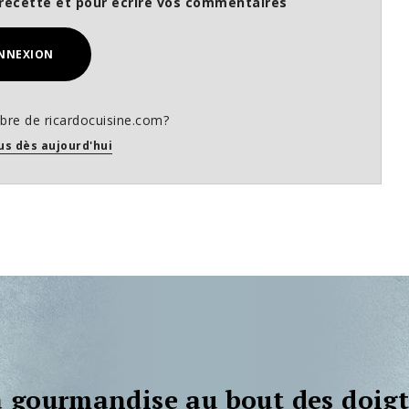
recette et pour écrire vos commentaires
NNEXION
re de ricardocuisine.com?
us dès aujourd'hui
 gourmandise au bout des doigt