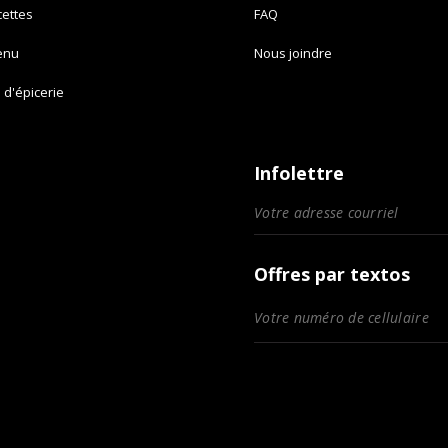
cettes
FAQ
enu
Nous joindre
e d'épicerie
Infolettre
Offres par textos