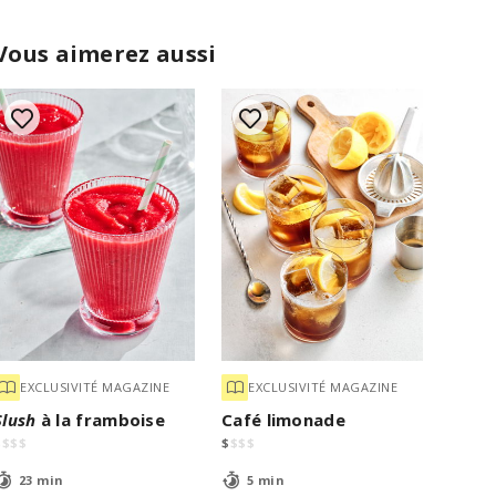
Vous aimerez aussi
EXCLUSIVITÉ MAGAZINE
EXCLUSIVITÉ MAGAZINE
Slush
à la framboise
Café limonade
$
$
$
$
$
$
$
$
23 min
5 min