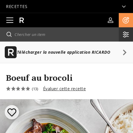
RECETTES
Ouvrir
la
navigation
principale
Télécharger la nouvelle application RICARDO
Boeuf au brocoli
Évaluer cette recette
(13)