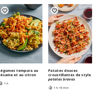
Légumes tempura au
Patates douces
sésame et au citron
croustillantes de style
patatas bravas
1 h
1 h 10 min