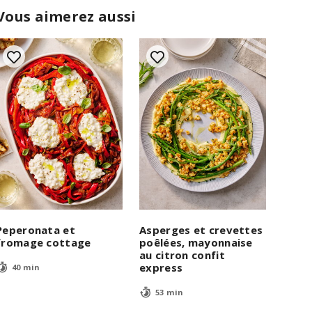
Vous aimerez aussi
Peperonata et
Asperges et crevettes
fromage cottage
poêlées, mayonnaise
au citron confit
express
40 min
53 min