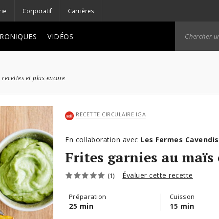
rie
Corporatif
Carrières
RONIQUES
VIDÉOS
 recettes et plus encore
RECETTE CIRCULAIRE IGA
En collaboration avec
Les Fermes Cavendi
Frites garnies au maïs 
Évaluer cette recette
(1)
Préparation
Cuisson
25 min
15 min