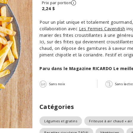
Prix par portion
2,24 $
Pour un plat unique et totalement gourmand, 
collaboration avec
Les Fermes Cavendish
ins
marier des frites croustillantes à une génér
Ici, sur des frites qui deviennent croustillan
chaud, on dépose des garnitures à saveur mexi
piment chipotle et la coriandre. Festif et origi
Paru dans le Magazine RICARDO Le meilleu
Sans noix
Sans lacto
Catégories
Légumes et gratins
Friteuse à air chaud « air
Recettes circulaire TADA!
Végétarien
A