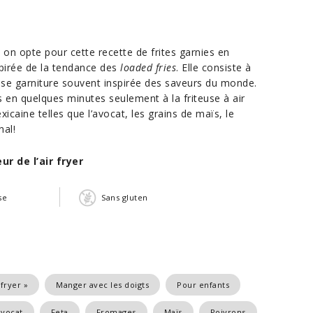
on opte pour cette recette de frites garnies en
pirée de la tendance des
loaded fries
. Elle consiste à
euse garniture souvent inspirée des saveurs du monde.
tes en quelques minutes seulement à la friteuse à air
caine telles que l’avocat, les grains de maïs, le
nal!
r de l’air fryer
se
Sans gluten
 fryer »
Manger avec les doigts
Pour enfants
vocat
Feta
Fromages
Maïs
Poivrons