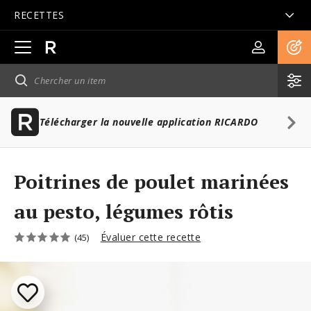
RECETTES
Ouvrir
la
navigation
principale
Télécharger la nouvelle application RICARDO
Poitrines de poulet marinées
au pesto, légumes rôtis
Évaluer cette recette
(45)