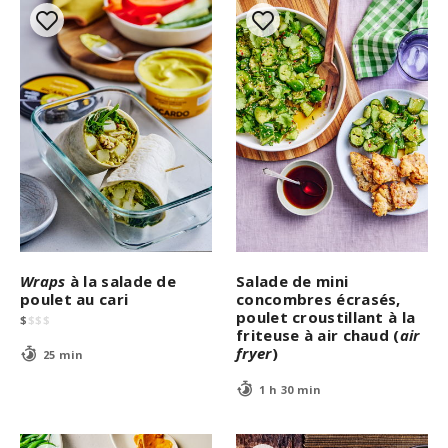
Wraps
à la salade de
Salade de mini
poulet au cari
concombres écrasés,
poulet croustillant à la
$
$
$
$
friteuse à air chaud (
air
fryer
)
25 min
1 h 30 min