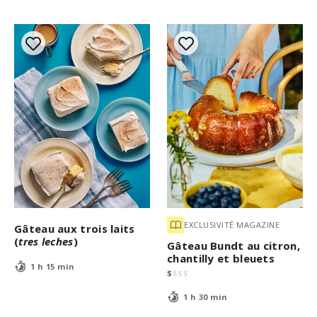
EXCLUSIVITÉ MAGAZINE
Gâteau aux trois laits
(
tres leches
)
Gâteau Bundt au citron,
chantilly et bleuets
1 h 15 min
$
$
$
$
1 h 30 min