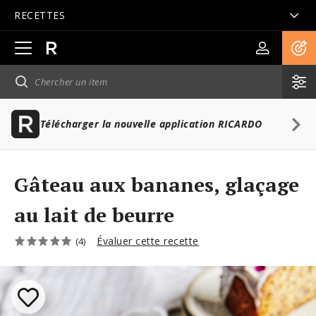
RECETTES
Ouvrir
la
navigation
principale
Télécharger la nouvelle application RICARDO
Gâteau aux bananes, glaçage
au lait de beurre
Évaluer cette recette
(4)