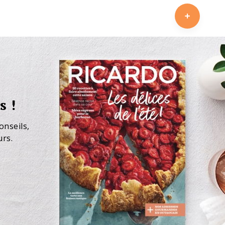
s !
onseils,
urs.