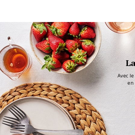
La
Avec le
en 