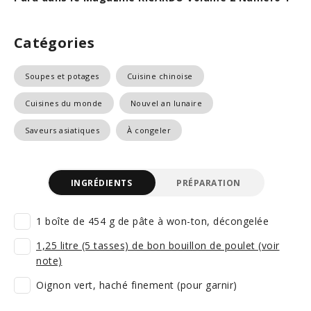
Catégories
Soupes et potages
Cuisine chinoise
Cuisines du monde
Nouvel an lunaire
Saveurs asiatiques
À congeler
INGRÉDIENTS
PRÉPARATION
1 boîte de 454 g de pâte à won-ton, décongelée
1,25 litre (5 tasses) de bon bouillon de poulet (voir
note)
Oignon vert, haché finement (pour garnir)