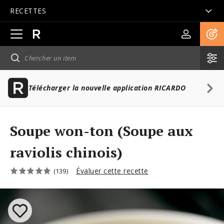
RECETTES
Ouvrir
la
navigation
principale
Télécharger la nouvelle application RICARDO
Soupe won-ton (Soupe aux
raviolis chinois)
Évaluer cette recette
(139)