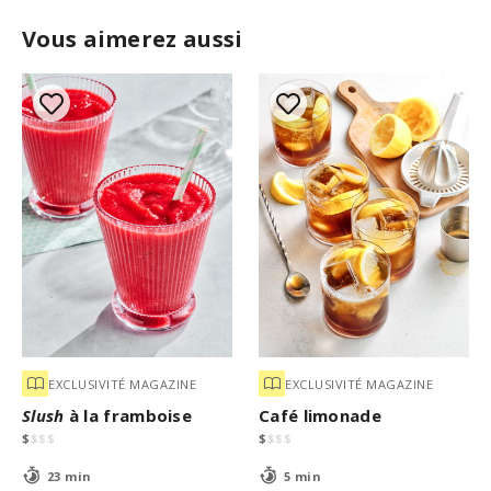
Vous aimerez aussi
EXCLUSIVITÉ MAGAZINE
EXCLUSIVITÉ MAGAZINE
Slush
à la framboise
Café limonade
$
$
$
$
$
$
$
$
23 min
5 min