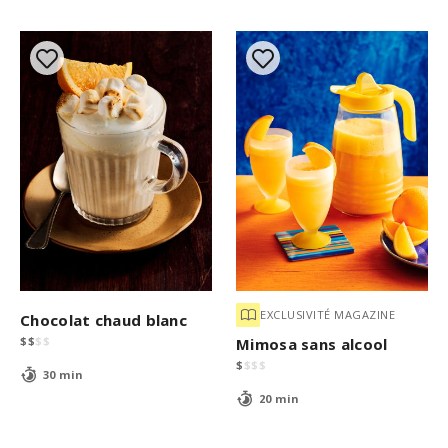
EXCLUSIVITÉ MAGAZINE
Chocolat chaud blanc
$
$
$
$
Mimosa sans alcool
$
$
$
$
30 min
20 min