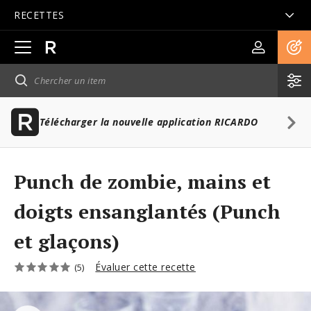
RECETTES
Ouvrir
la
navigation
principale
Télécharger la nouvelle application RICARDO
Punch de zombie, mains et
doigts ensanglantés (Punch
et glaçons)
Évaluer cette recette
(5)