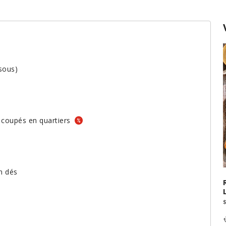
ssous)
 coupés en quartiers
n dés