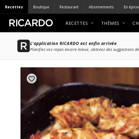
Recettes
Boutique
Restaurant
Abonnements
En épice
RECETTES
THÈMES
CH
L'application RICARDO est enfin arrivée
Planifiez vos repas encore mieux, obtenez des suggestions de