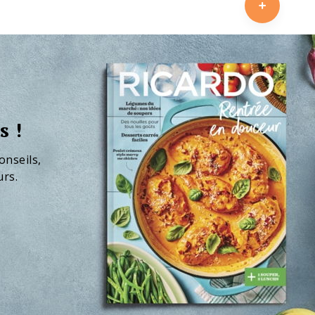
s !
onseils,
urs.