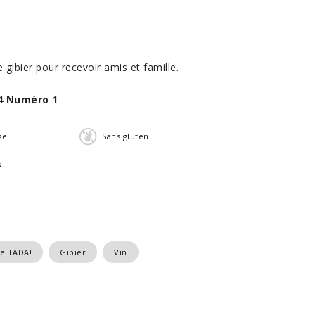
e gibier pour recevoir amis et famille.
4 Numéro 1
se
Sans gluten
s
re TADA!
Gibier
Vin