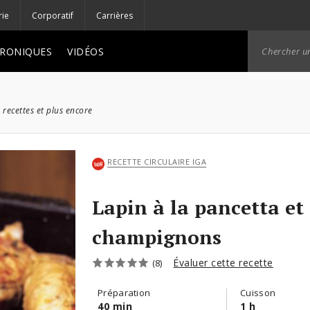
rie
Corporatif
Carrières
RONIQUES
VIDÉOS
 recettes et plus encore
RECETTE CIRCULAIRE IGA
Lapin à la pancetta et
champignons
Évaluer cette recette
(8)
Préparation
Cuisson
40 min
1 h