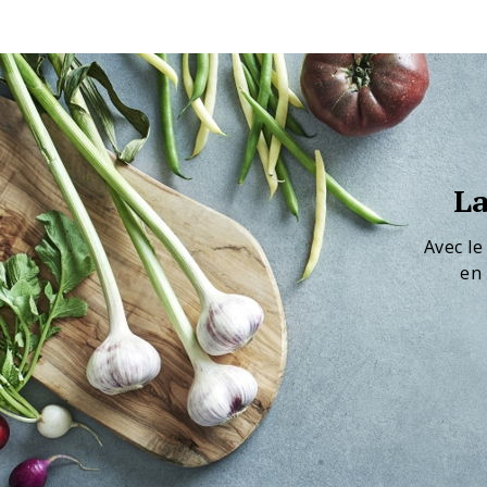
La
Avec le
en 