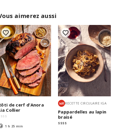
Vous aimerez aussi
RECETTE CIRCULAIRE IGA
Rôti de cerf d’Anora
Lia Collier
Pappardelles au lapin
$
$
$
$
braisé
$
$
$
$
1 h 25 min