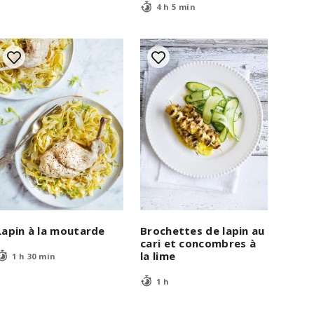
4 h 5 min
Lapin à la moutarde
Brochettes de lapin au
cari et concombres à
la lime
1 h 30 min
1 h