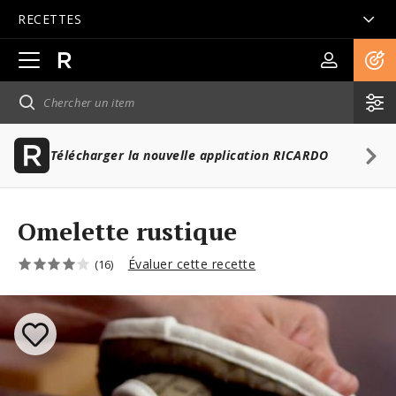
RECETTES
Ouvrir
la
navigation
principale
Télécharger la nouvelle application RICARDO
Omelette rustique
Évaluer cette recette
(16)