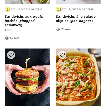
e
c
EXCLUSIVITÉ MAGAZINE
EXCLUSIVITÉ MAGAZINE
o
n
Sandwichs aux oeufs
Sandwichs à la salade
d
hachés (
chopped
niçoise (
pan-bagnat
)
s
sandwich
)
25 min
$
$
$
$
55 min