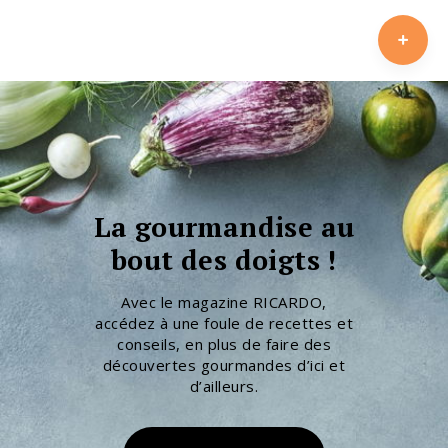
La gourmandise au
bout des doigts !
Avec le magazine RICARDO,
accédez à une foule de recettes et
conseils, en plus de faire des
découvertes gourmandes d’ici et
d’ailleurs.