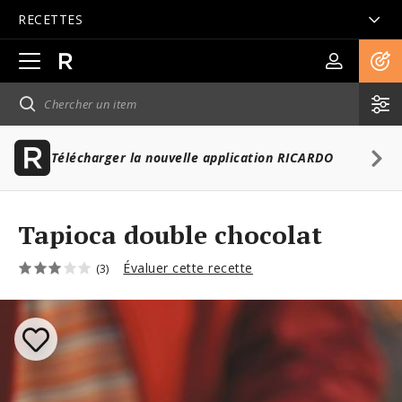
RECETTES
Ouvrir
la
navigation
principale
Télécharger la nouvelle application RICARDO
Tapioca double chocolat
Évaluer cette recette
(3)