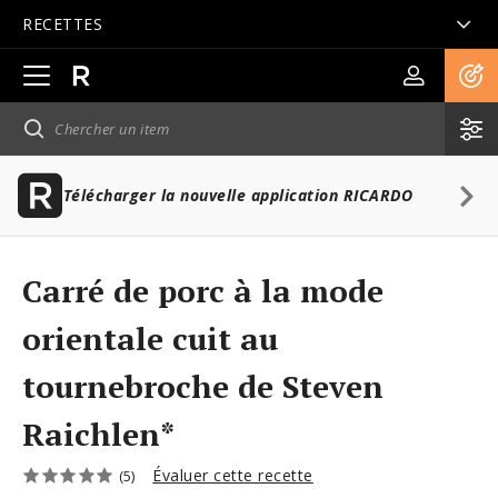
RECETTES
Ouvrir
la
navigation
principale
Télécharger la nouvelle application RICARDO
Carré de porc à la mode
orientale cuit au
tournebroche de Steven
Raichlen*
Évaluer cette recette
(5)